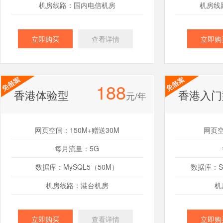
机房线路：国内电信机房
机房线
立即购买
查看详情
立即购
188
香港体验型
香港入门
元/年
网页空间：150M+赠送30M
网页空
每月流量：5G
数据库：MySQL5（50M）
数据库：SQ
机房线路：港台机房
机
立即购买
查看详情
立即购