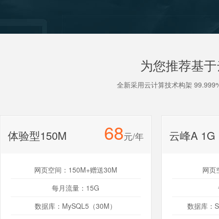
为您推荐基于
全新采用云计算技术构架 99.9
68
体验型150M
云峰A 1G
元/年
网页空间：150M+赠送30M
网页
每月流量：15G
数据库：MySQL5（30M）
数据库：SQ